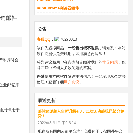
miniChrome浏览器组件
营销邮件
公告
客服QQ
：
78273318
软件为虚拟商品，
一经售出概不退换
，请知悉！本站
软件均提供免费试用，试用满意再购买！
产环境时会
强烈建议新用户在咨询前先阅读我们的
常见问题
，你
将在其中找到大多数问题的答案。
严禁使用
本站软件发送非法信息！一经发现永久封号
处理！查看详细
用户协议
。
样的企业邮箱来
最近更新
信用卡用于
邮件速递超人全新升级4.0，云发送功能现已部分免
费！
2022年6月1日 下午6:14
现在所有国内云邮平台均可免费使用，仅国外平台