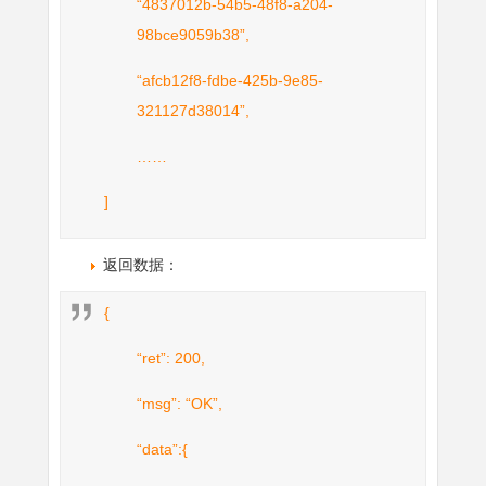
“4837012b-54b5-48f8-a204-
98bce9059b38”,
“afcb12f8-fdbe-425b-9e85-
321127d38014”,
……
]
返回数据：
{
“ret”: 200,
“msg”: “OK”,
“data”:{