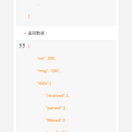
…
]
返回数据：
{
“ret”: 200,
“msg”: “OK”,
“data”:{
“received”:1,
“parsed”:1,
“filtered”:0