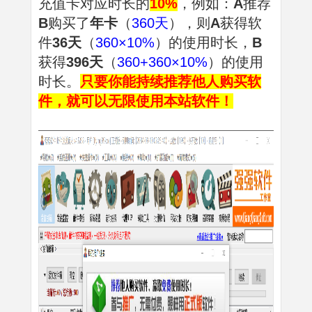
充值卡对应时长的
10%
，例如：
A
推荐
B
购买了
年卡
（
360天
），则
A
获得软
件
36天
（
360×10%
）的使用时长，
B
获得
396天
（
360+360×10%
）的使用
时长。
只要你能持续推荐他人购买软
件，就可以无限使用本站软件！