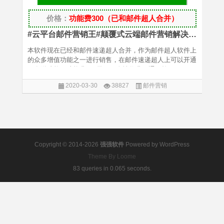
价格：
功能费300（已和邮件超人合并）
下载软件
视频教程
立即购买
#云平台邮件营销王#颠覆式云端邮件营销解决方案，无需发件箱，无需换IP，对接国内外各大云计算平台！
本软件现在已经和邮件速递超人合并，作为邮件超人软件上
的众多增值功能之一进行销售，在邮件速递超人上可以开通
云发送功能，功能费300元，一次性收费开通，软...
2020-03-30
38827
邮件营销
Copyright © 2014-2026
强强软件
Powered by
WordPress
Theme By Loome
83 queries in 0.065 seconds.