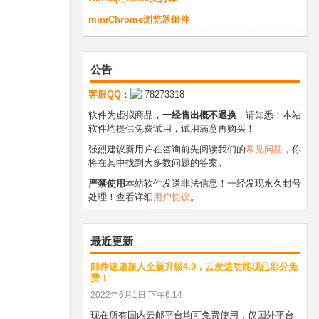
miniChrome浏览器组件
公告
客服QQ
：
78273318
软件为虚拟商品，
一经售出概不退换
，请知悉！本站
软件均提供免费试用，试用满意再购买！
强烈建议新用户在咨询前先阅读我们的
常见问题
，你
将在其中找到大多数问题的答案。
严禁使用
本站软件发送非法信息！一经发现永久封号
处理！查看详细
用户协议
。
最近更新
邮件速递超人全新升级4.0，云发送功能现已部分免
费！
2022年6月1日 下午6:14
现在所有国内云邮平台均可免费使用，仅国外平台