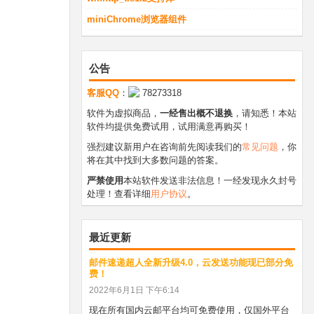
miniChrome浏览器组件
公告
客服QQ
：
78273318
软件为虚拟商品，
一经售出概不退换
，请知悉！本站
软件均提供免费试用，试用满意再购买！
强烈建议新用户在咨询前先阅读我们的
常见问题
，你
将在其中找到大多数问题的答案。
严禁使用
本站软件发送非法信息！一经发现永久封号
处理！查看详细
用户协议
。
最近更新
邮件速递超人全新升级4.0，云发送功能现已部分免
费！
2022年6月1日 下午6:14
现在所有国内云邮平台均可免费使用，仅国外平台