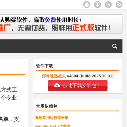
软件下载
邮件速递超人
v4604 (build 2025.10.31)
点此下载安装包！
A方式工
一个专业
常用依赖包
微软常用运行库合集
名单
，支
winhttp_tls1.2支持库