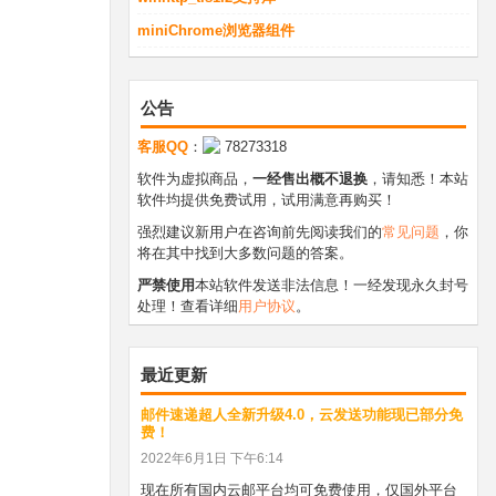
miniChrome浏览器组件
公告
客服QQ
：
78273318
软件为虚拟商品，
一经售出概不退换
，请知悉！本站
软件均提供免费试用，试用满意再购买！
强烈建议新用户在咨询前先阅读我们的
常见问题
，你
将在其中找到大多数问题的答案。
严禁使用
本站软件发送非法信息！一经发现永久封号
处理！查看详细
用户协议
。
最近更新
邮件速递超人全新升级4.0，云发送功能现已部分免
费！
2022年6月1日 下午6:14
现在所有国内云邮平台均可免费使用，仅国外平台